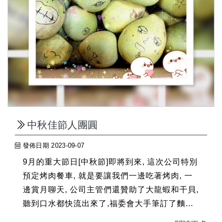
中秋佳節人團圓
發佈日期 2023-09-07
9月的重大節日[中秋節]即將到來, 這次公司特別
預定烤肉餐車, 就是要讓我們一邊吃著烤肉, 一
邊賞月聊天, 公司主管們還贊助了大龍蝦和干貝,
聽到口水都快流出來了,福委會大手筆訂了麵包
南霸天[吳寶春]的國王蛋黃酥中秋禮盒, 份量十