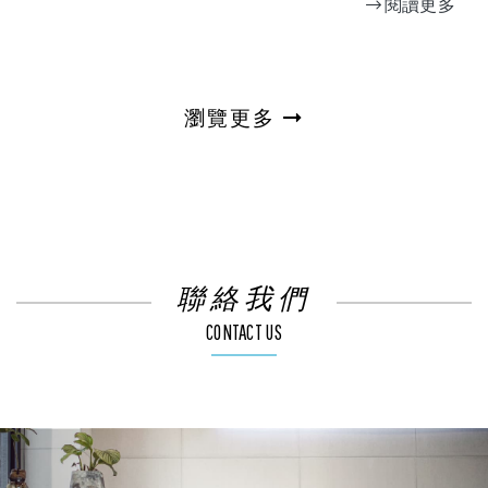
閱讀更多
足, 只是體重還是要顧一下, 不能吃太多,陸陸續
續也收到客戶和廠商寄來的柚子,我們業務部今
年送了一箱別出心裁的柚子給大客戶, 上面都是
滿滿的心意,最後, 祝大家 即將到來的中秋佳節
瀏覽更多
快樂~
聯絡我們
CONTACT US