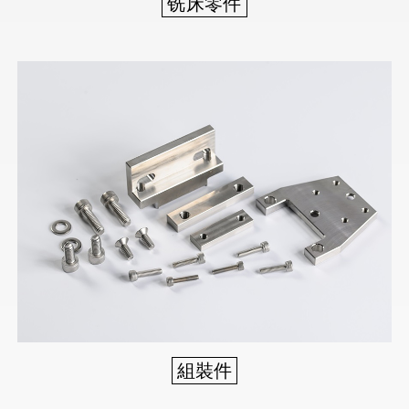
铣床零件
組裝件