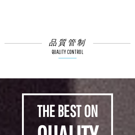
品質管制
QUALITY CONTROL
THE BEST ON
QUALITY