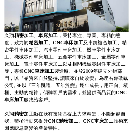
久翔
精密加工
、
車床加工
，秉持專注、專業、專精的態
度，致力於
精密加工
、
CNC車床加工
及車銑複合加工、精
密零件車床加工、汽車零件車床加工、機車零件車床加
工、機械零件車床加工、五金零件車床加工、金屬零件車
床加工、電子零件車床加工以及相關機械零組件車床加工
等，專業
CNC車床加工
製造廠。並於2009年建立外銷部
門，以『品質來自於堅持, 讚嘆來自於改變』為座右銘砥礪
公司, 並以『三年跳躍、五年質變』逐年成長，用正向、積
極、主動的精神，傾聽客戶的需求，並提供高品質的
CNC
車床加工
服務給客戶。
久翔
精密加工
斷在既有技術基礎上力求精進，不斷超越自
我、積極行動來提升
CNC精密加工
、
CNC車床加工
技術來
因應瞬息萬變的產業特性。